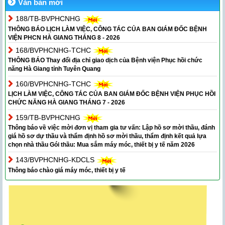
Văn bản mới
188/TB-BVPHCNHG
THÔNG BÁO LỊCH LÀM VIỆC, CÔNG TÁC CỦA BAN GIÁM ĐỐC BỆNH
VIỆN PHCN HÀ GIANG THÁNG 8 - 2026
168/BVPHCNHG-TCHC
THÔNG BÁO Thay đổi địa chỉ giao dịch của Bệnh viện Phục hồi chức
năng Hà Giang tỉnh Tuyên Quang
160/BVPHCNHG-TCHC
LỊCH LÀM VIỆC, CÔNG TÁC CỦA BAN GIÁM ĐỐC BỆNH VIỆN PHỤC HỒI
CHỨC NĂNG HÀ GIANG THÁNG 7 - 2026
159/TB-BVPHCNHG
Thông báo về việc mời đơn vị tham gia tư vấn: Lập hồ sơ mời thầu, đánh
giá hồ sơ dự thầu và thẩm định hồ sơ mời thầu, thẩm định kết quả lựa
chọn nhà thầu Gói thầu: Mua sắm máy móc, thiết bị y tế năm 2026
143/BVPHCNHG-KDCLS
Thông báo chào giá máy móc, thiết bị y tế