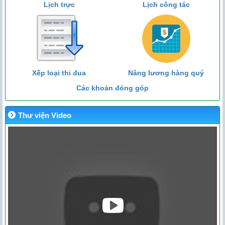
Lịch trực
Lịch công tác
Xếp loại thi đua
Nâng lương hàng quý
Các khoản đóng góp
Thư viện Video