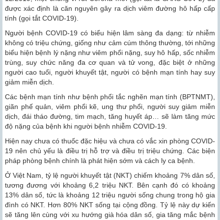
được xác định là căn nguyên gây ra dịch viêm đường hô hấp cấp
tính (gọi tắt COVID-19).
Người bệnh COVID-19 có biểu hiện lâm sàng đa dạng: từ nhiễm
không có triệu chứng, giống như cảm cúm thông thường, tới những
biểu hiện bệnh lý nặng như viêm phổi nặng, suy hô hấp, sốc nhiễm
trùng, suy chức năng đa cơ quan và tử vong, đặc biệt ở những
người cao tuổi, người khuyết tật, người có bệnh mạn tính hay suy
giảm miễn dịch.
Các bệnh mạn tính như bệnh phổi tắc nghẽn mạn tính (BPTNMT),
giãn phế quản, viêm phổi kẽ, ung thư phổi, người suy giảm miễn
dịch, đái tháo đường, tim mạch, tăng huyết áp… sẽ làm tăng mức
độ nặng của bệnh khi người bệnh nhiễm COVID-19.
Hiện nay chưa có thuốc đặc hiệu và chưa có vắc xin phòng COVID-
19 nên chủ yếu là điều trị hỗ trợ và điều trị triệu chứng. Các biện
pháp phòng bệnh chính là phát hiện sớm và cách ly ca bệnh.
Ở Việt Nam, tỷ lệ người khuyết tật (NKT) chiếm khoảng 7% dân số,
tương đương với khoảng 6,2 triệu NKT. Bên cạnh đó có khoảng
13% dân số, tức là khoảng 12 triệu người sống chung trong hộ gia
đình có NKT. Hơn 80% NKT sống tại cộng đồng. Tỷ lệ này dự kiến
sẽ tăng lên cùng với xu hướng già hóa dân số, gia tăng mắc bệnh