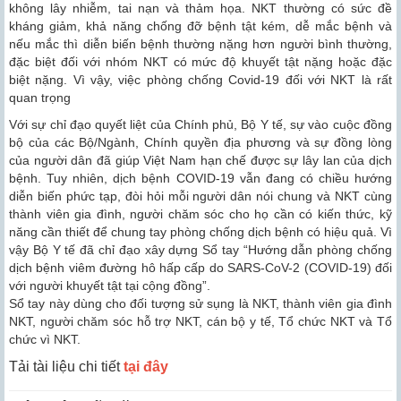
không lây nhiễm, tai nạn và thảm họa. NKT thường có sức đề
kháng giảm, khả năng chống đỡ bệnh tật kém, dễ mắc bệnh và
nếu mắc thì diễn biến bệnh thường nặng hơn người bình thường,
đặc biệt đối với nhóm NKT có mức độ khuyết tật nặng hoặc đặc
biệt nặng. Vì vậy, việc phòng chống Covid-19 đối với NKT là rất
quan trọng
Với sự chỉ đạo quyết liệt của Chính phủ, Bộ Y tế, sự vào cuộc đồng
bộ của các Bộ/Ngành, Chính quyền địa phương và sự đồng lòng
của người dân đã giúp Việt Nam hạn chế được sự lây lan của dịch
bệnh. Tuy nhiên, dịch bệnh COVID-19 vẫn đang có chiều hướng
diễn biến phức tạp, đòi hỏi mỗi người dân nói chung và NKT cùng
thành viên gia đình, người chăm sóc cho họ cần có kiến thức, kỹ
năng cần thiết để chung tay phòng chống dịch bệnh có hiệu quả. Vì
vậy Bộ Y tế đã chỉ đạo xây dựng Sổ tay “Hướng dẫn phòng chống
dịch bệnh viêm đường hô hấp cấp do SARS-CoV-2 (COVID-19) đối
với người khuyết tật tại cộng đồng”.
Sổ tay này dùng cho đối tượng sử sụng là NKT, thành viên gia đình
NKT, người chăm sóc hỗ trợ NKT, cán bộ y tế, Tổ chức NKT và Tổ
chức vì NKT.
Tải tài liệu chi tiết
tại đây