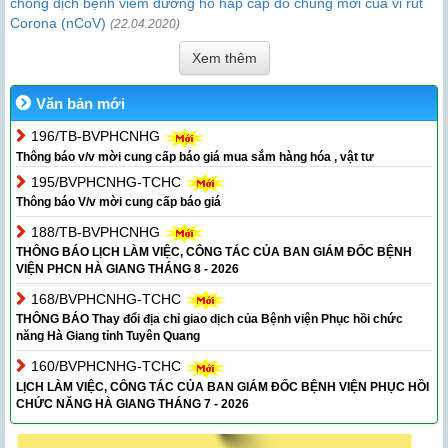
chống dịch bệnh viêm đường hô hấp cấp do chủng mới của vi rút
Corona (nCoV)
(22.04.2020)
Xem thêm
Văn bản mới
196/TB-BVPHCNHG
Thông báo v/v mời cung cấp báo giá mua sắm hàng hóa , vật tư
195/BVPHCNHG-TCHC
Thông báo V/v mời cung cấp báo giá
188/TB-BVPHCNHG
THÔNG BÁO LỊCH LÀM VIỆC, CÔNG TÁC CỦA BAN GIÁM ĐỐC BỆNH
VIỆN PHCN HÀ GIANG THÁNG 8 - 2026
168/BVPHCNHG-TCHC
THÔNG BÁO Thay đổi địa chỉ giao dịch của Bệnh viện Phục hồi chức
năng Hà Giang tỉnh Tuyên Quang
160/BVPHCNHG-TCHC
LỊCH LÀM VIỆC, CÔNG TÁC CỦA BAN GIÁM ĐỐC BỆNH VIỆN PHỤC HỒI
CHỨC NĂNG HÀ GIANG THÁNG 7 - 2026