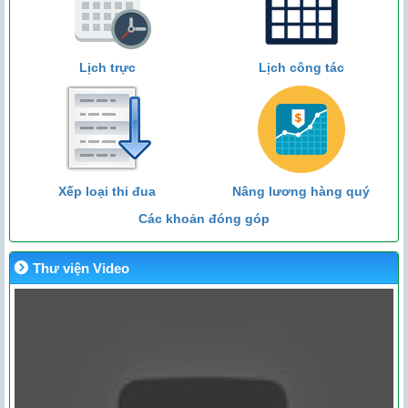
Lịch trực
Lịch công tác
Xếp loại thi đua
Nâng lương hàng quý
Các khoản đóng góp
Thư viện Video