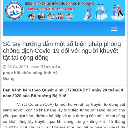
Menu
Sổ tay hướng dẫn một số biện pháp phòng
chống dịch Covid-19 đối với người khuyết
tật tại cộng đồng
22.04.2020 , theo
Bệnh viện
phục hồi chức năng tỉnh Hà
Giang
Ban hành kèm theo Quyết định 1773/QĐ-BYT ngày 20 tháng 4
năm 2020 của Bộ trưởng Bộ Y tế
Vi rút Corona (CoV) là một họ vi rút lây truyền từ động vật
sang người, còn có khả năng lây trực tiếp từ người sang người chủ
yếu qua giọt bắn, đường hô hấp và qua đường tiếp xúc. Vi rút cũng
có khả năng lây truyền qua khí dung trong không khí. Từ tháng
12/2019, một chủng vi rút Corona mới (gọi tắt là SARS-CoV-2) đã