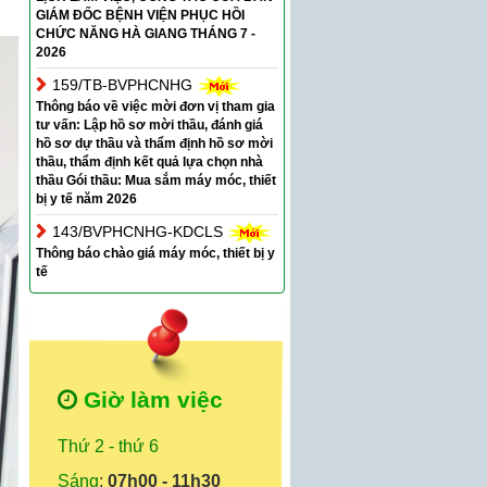
GIÁM ĐỐC BỆNH VIỆN PHỤC HỒI
CHỨC NĂNG HÀ GIANG THÁNG 7 -
2026
159/TB-BVPHCNHG
Thông báo về việc mời đơn vị tham gia
tư vấn: Lập hồ sơ mời thầu, đánh giá
hồ sơ dự thầu và thẩm định hồ sơ mời
thầu, thẩm định kết quả lựa chọn nhà
thầu Gói thầu: Mua sắm máy móc, thiết
bị y tế năm 2026
143/BVPHCNHG-KDCLS
Thông báo chào giá máy móc, thiết bị y
tế
Giờ làm việc
Thứ 2 - thứ 6
Sáng
:
07h00 - 11h30