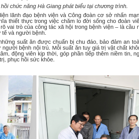
hồi chức năng Hà Giang phát biểu tại chương trình.
i diện lãnh đạo bệnh viện và Công đoàn cơ sở nhấn mạn
a thiết thực trong việc chăm lo đời sống cho đoàn viê
õ vai trò của công tác xã hội trong bệnh viện – là cầu 
y tế và người bệnh.
 những suất ăn được chuẩn bị chu đáo, bảo đảm an toà
người bệnh nội trú. Mỗi suất ăn tuy giá trị vật chất kh
, động viên kịp thời, góp phần tiếp thêm niềm tin, ng
rị, phục hồi sức khỏe.