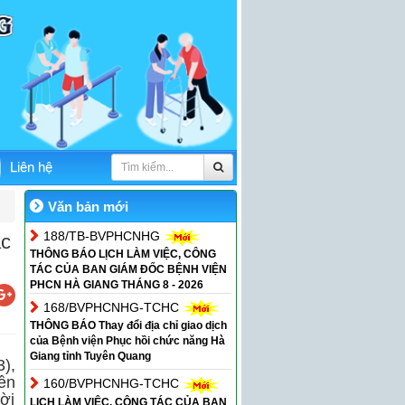
Liên hệ
Văn bản mới
188/TB-BVPHCNHG
ác
THÔNG BÁO LỊCH LÀM VIỆC, CÔNG
TÁC CỦA BAN GIÁM ĐỐC BỆNH VIỆN
PHCN HÀ GIANG THÁNG 8 - 2026
168/BVPHCNHG-TCHC
THÔNG BÁO Thay đổi địa chỉ giao dịch
của Bệnh viện Phục hồi chức năng Hà
Giang tỉnh Tuyên Quang
),
ền
160/BVPHCNHG-TCHC
ời
LỊCH LÀM VIỆC, CÔNG TÁC CỦA BAN