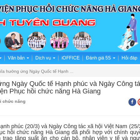
Văn bản
Dịch vụ
iOFFICE
Đánh giá 5S
Hỏi đáp
hĩa hưởng ứng Ngày Quốc tế Hạnh ...
ứng Ngày Quốc tế Hạnh phúc và Ngày Công t
viện Phục hồi chức năng Hà Giang
i chức năng
phúc (20/3) và Ngày Công tác xã hội Việt Nam (25/3
c hồi chức năng Hà Giang đã phối hợp với chính quy
 trao tặng suất ăn cho cán bộ, nhân viên y tế và ngư