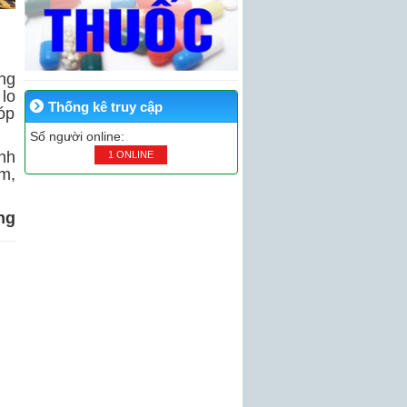
ng
lo
Thống kê truy cập
óp
Số người online:
nh
1 ONLINE
m,
ng